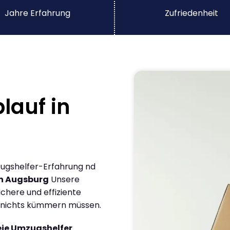
Jahre Erfahrung
Zufriedenheit
lauf in
mzugshelfer-Erfahrung nd
in Augsburg
Unsere
chere und effiziente
m nichts kümmern müssen.
eie Umzugshelfer