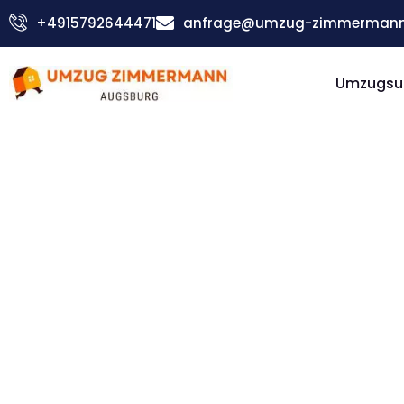
Zum
+4915792644471
anfrage@umzug-zimmermann
Inhalt
springen
Umzugsu
Umzugshelfer: Günstig & schnell
Umzugsh
Augsbur