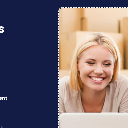
s
ent
os