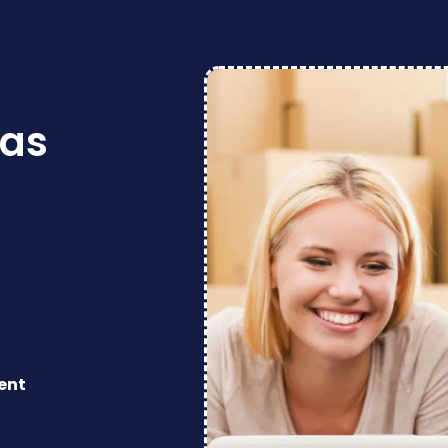
Das
ent