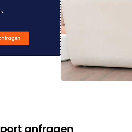
os
anfragen
sport anfragen