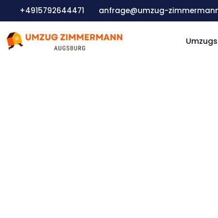
Zum
+4915792644471
anfrage@umzug-zimmermann
Inhalt
springen
Umzugs
Möbeltransport: Günstig & schnell
Möbeltra
Augsbur